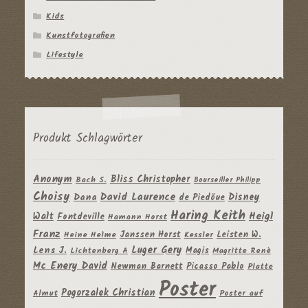
Kids
Kunstfotografien
Lifestyle
Produkt Schlagwörter
Anonym
Bliss Christopher
Bach S.
Bourseiller Philipp
Choisy
David Laurence
Disney
Dana
de Piedöue
Haring Keith
Heigl
Walt
Fontdeville
Hamann Horst
Franz
Janssen Horst
Leisten W.
Heine Helme
Kessler
Luger Gery
Lens J.
Magis
Lichtenberg A
Magritte Renè
Mc Enery David
Newman Barnett
Picasso Pablo
Platte
Poster
Pogorzalek Christian
Almut
Poster auf