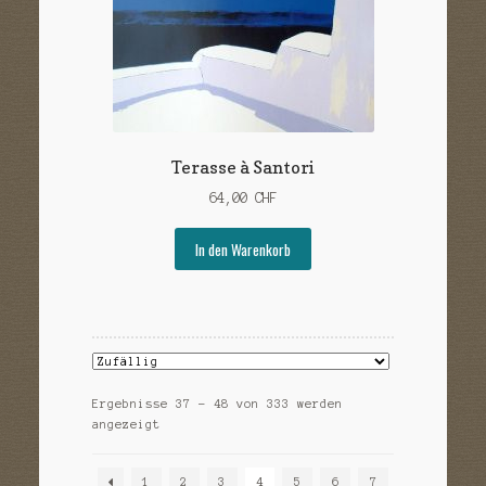
Terasse à Santori
64,00
CHF
In den Warenkorb
Ergebnisse 37 – 48 von 333 werden
angezeigt
1
2
3
4
5
6
7