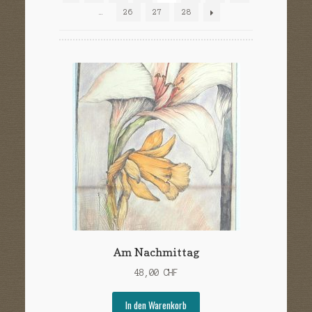
Sample Page
…
26
27
28
Versandarten
Warenkorb
Widerrufsbelehrung
Zahlungsarten
Am Nachmittag
48,00
CHF
In den Warenkorb