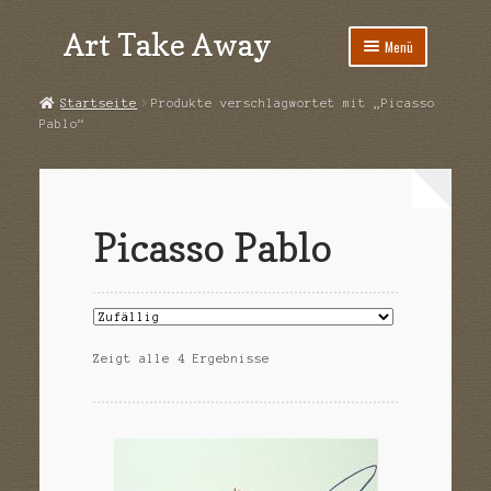
Art Take Away
Zur
Zum
Menü
Navigation
Inhalt
springen
springen
Start
Startseite
Produkte verschlagwortet mit „Picasso
Pablo“
AGB
Datenschutz
Picasso Pablo
Echtheit von Bewertungen
Impressum
Kasse
Zeigt alle 4 Ergebnisse
Kontakt
Mein Konto