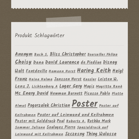
Produkt Schlagwörter
Anonym
Bliss Christopher
Bach S.
Bourseiller Philipp
Choisy
David Laurence
Disney
Dana
de Piedöue
Haring Keith
Heigl
Walt
Fontdeville
Hamann Horst
Franz
Janssen Horst
Leisten W.
Heine Helme
Kessler
Luger Gery
Lens J.
Magis
Lichtenberg A
Magritte Renè
Mc Enery David
Newman Barnett
Picasso Pablo
Platte
Poster
Pogorzalek Christian
Almut
Poster auf
Poster auf Leinwand und Keilrahmen
Keilrahmen
Poster mit Golddruck
Poul
Rothko Mark
Roberts A.
Soulages Pierre
Sommer Juliane
Spezialdruck auf
Szczesny
Thing Walasse
Leinwand mit Keilrahmen