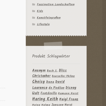
Faszination Landschaften
Kids
Kunstfotografien
Lifestyle
Produkt Schlagwörter
Anonym
Bliss
Bach S.
Christopher
Bourseiller Philipp
Choisy
David
Dana
Laurence
Disney
de Piedöue
Walt
Fontdeville
Hamann Horst
Haring Keith
Heigl Franz
Janssen Horst
Heine Helme