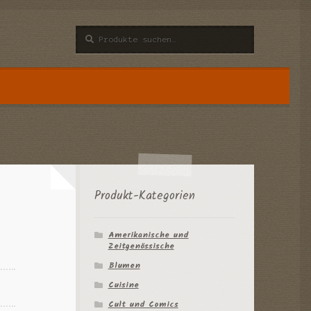
Suche
Suche
nach:
n
Produkt-Kategorien
Amerikanische und
Zeitgenössische
Blumen
Cuisine
Cult und Comics