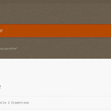
KT
akt
Mein Konto
Sample Page
Versandarten
Warenkorb
Widerrufsbelehrung
Zahlungsarte
Margarethe“
e
alle 2 Ergebnisse