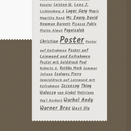
Leisten W.
Lens J.
Kessler
Luger Gery
Magis
Lichtenberg A
Mc Enery David
Magritte Renè
Newman Barnett
Picasso Pablo
Pogorzalek
Platte Almut
Poster
Christian
Poster
Poster auf
auf Keilrahmen
Leinwand und Keilrahmen
Poster mit Golddruck
Poul
Rothko Mark
Roberts A.
Sommer
Soulages Pierre
Juliane
Spezialdruck auf Leinwand mit
Szczesny
Thing
Keilrahmen
Walasse
van Ginkel
Vettriano
Warhol Andy
Vog`l Norbert
Warner Bros
West Ole