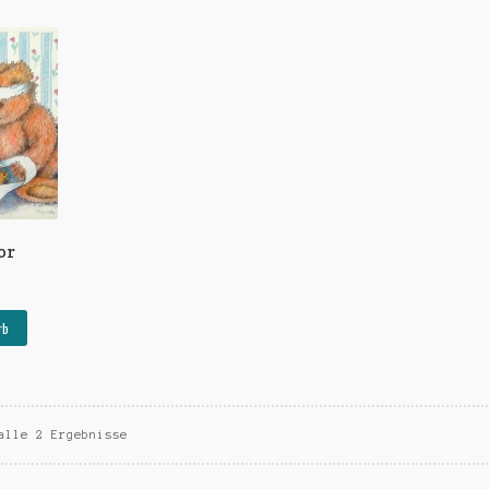
or
rb
alle 2 Ergebnisse