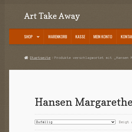
Art Take Away
Zur
Zum
Navigation
Inhalt
springen
springen
SHOP
WARENKORB
KASSE
MEIN KONTO
KONTA
Start
AGB
Datenschutz
Echtheit von Bewertungen
Impressum
Kasse
Kont
Startseite
Produkte verschlagwortet mit „Hansen 
Hansen Margareth
Zeigt 