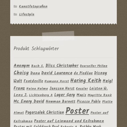
Kunstfotografien
Lifestyle
Produkt Schlagwörter
Anonym
Bliss Christopher
Bach S.
Bourseiller Philipp
Choisy
David Laurence
Disney
Dana
de Piedöue
Haring Keith
Heigl
Walt
Fontdeville
Hamann Horst
Franz
Janssen Horst
Leisten W.
Heine Helme
Kessler
Luger Gery
Lens J.
Magis
Lichtenberg A
Magritte Renè
Mc Enery David
Newman Barnett
Picasso Pablo
Platte
Poster
Pogorzalek Christian
Almut
Poster auf
Poster auf Leinwand und Keilrahmen
Keilrahmen
Poster mit Golddruck
Poul
Rothko Mark
Roberts A.