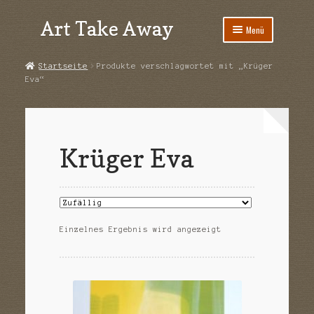
Art Take Away
Zur
Zum
Menü
Navigation
Inhalt
springen
springen
Start
Startseite
Produkte verschlagwortet mit „Krüger
Eva“
AGB
Datenschutz
Krüger Eva
Echtheit von Bewertungen
Impressum
Kasse
Einzelnes Ergebnis wird angezeigt
Kontakt
Mein Konto