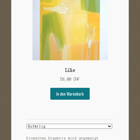
Sample Page
Versandarten
Warenkorb
Widerrufsbelehrung
Zahlungsarten
Lilie
58,00
CHF
In den Warenkorb
Einzelnes Ergebnis wird angezeigt