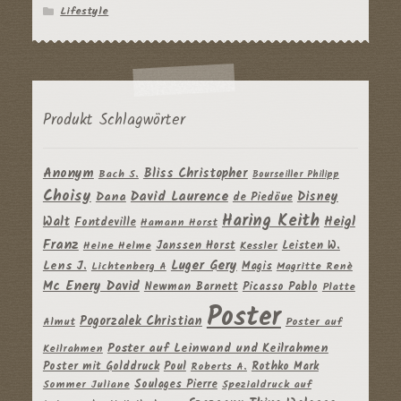
Lifestyle
Produkt Schlagwörter
Anonym
Bliss Christopher
Bach S.
Bourseiller Philipp
Choisy
David Laurence
Disney
Dana
de Piedöue
Haring Keith
Heigl
Walt
Fontdeville
Hamann Horst
Franz
Janssen Horst
Leisten W.
Heine Helme
Kessler
Luger Gery
Lens J.
Magis
Lichtenberg A
Magritte Renè
Mc Enery David
Newman Barnett
Picasso Pablo
Platte
Poster
Pogorzalek Christian
Almut
Poster auf
Poster auf Leinwand und Keilrahmen
Keilrahmen
Poster mit Golddruck
Poul
Rothko Mark
Roberts A.
Soulages Pierre
Sommer Juliane
Spezialdruck auf