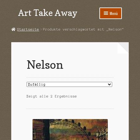
Art Take Away
Zur
Zum
Menü
Navigation
Inhalt
springen
springen
Start
Startseite
Produkte verschlagwortet mit „Nelson“
AGB
Datenschutz
Nelson
Echtheit von Bewertungen
Impressum
Zeigt alle 2 Ergebnisse
Kasse
Kontakt
Mein Konto