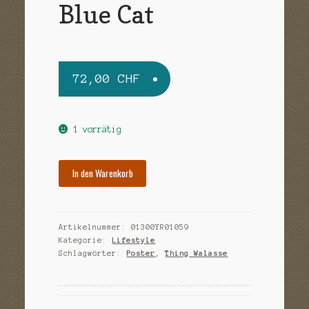
Sample Page
Blue Cat
Versandarten
Warenkorb
72,00
CHF
Widerrufsbelehrung
Zahlungsarten
1 vorrätig
In den Warenkorb
Artikelnummer:
01300YR01059
Kategorie:
Lifestyle
Schlagwörter:
Poster
,
Thing Walasse