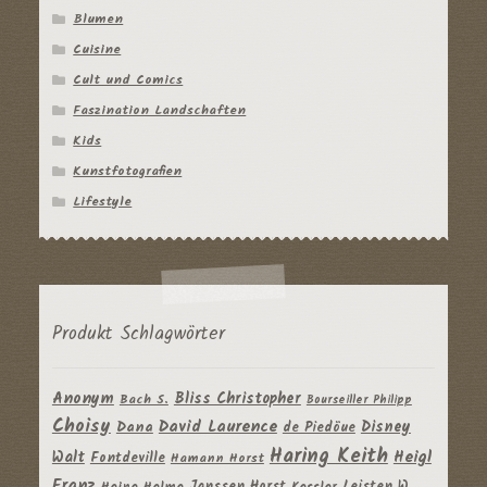
Blumen
Cuisine
Cult und Comics
Faszination Landschaften
Kids
Kunstfotografien
Lifestyle
Produkt Schlagwörter
Anonym
Bliss Christopher
Bach S.
Bourseiller Philipp
Choisy
David Laurence
Disney
Dana
de Piedöue
Haring Keith
Heigl
Walt
Fontdeville
Hamann Horst
Franz
Janssen Horst
Leisten W.
Heine Helme
Kessler