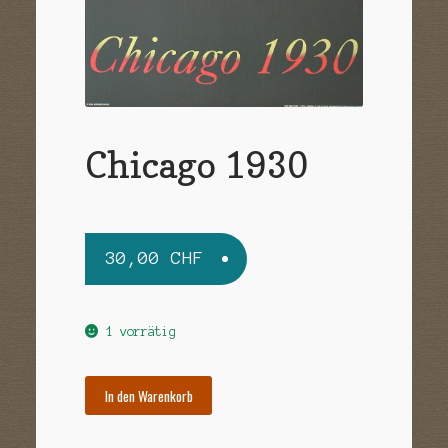
Sample Page
Versandarten
Warenkorb
Widerrufsbelehrung
Chicago 1930
Zahlungsarten
30,00
CHF
1 vorrätig
In den Warenkorb