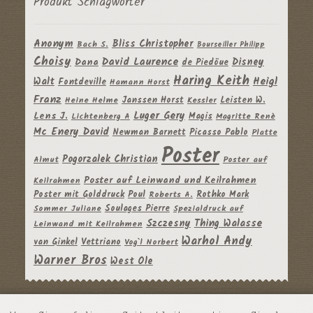
Produkt Schlagwörter
Anonym
Bliss Christopher
Bach S.
Bourseiller Philipp
Choisy
David Laurence
Disney
Dana
de Piedöue
Haring Keith
Heigl
Walt
Fontdeville
Hamann Horst
Franz
Janssen Horst
Leisten W.
Heine Helme
Kessler
Luger Gery
Lens J.
Magis
Lichtenberg A
Magritte Renè
Mc Enery David
Newman Barnett
Picasso Pablo
Platte
Poster
Pogorzalek Christian
Almut
Poster auf
Poster auf Leinwand und Keilrahmen
Keilrahmen
Poster mit Golddruck
Poul
Rothko Mark
Roberts A.
Soulages Pierre
Sommer Juliane
Spezialdruck auf
Szczesny
Thing Walasse
Leinwand mit Keilrahmen
Warhol Andy
van Ginkel
Vettriano
Vog`l Norbert
Warner Bros
West Ole