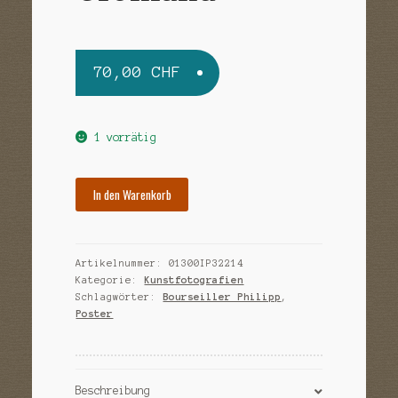
Sample Page
Versandarten
70,00
CHF
Warenkorb
Widerrufsbelehrung
1 vorrätig
Zahlungsarten
In den Warenkorb
Artikelnummer:
01300IP32214
Kategorie:
Kunstfotografien
Schlagwörter:
Bourseiller Philipp
,
Poster
Beschreibung