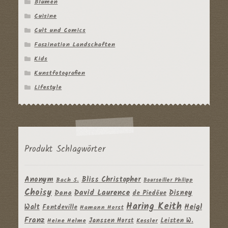
Blumen
Cuisine
Cult und Comics
Faszination Landschaften
Kids
Kunstfotografien
Lifestyle
Produkt Schlagwörter
Anonym
Bliss Christopher
Bach S.
Bourseiller Philipp
Choisy
David Laurence
Disney
Dana
de Piedöue
Haring Keith
Heigl
Walt
Fontdeville
Hamann Horst
Franz
Janssen Horst
Leisten W.
Heine Helme
Kessler