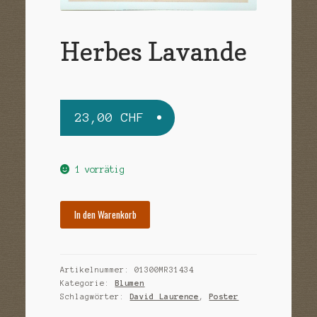
Sample Page
Versandarten
Herbes Lavande
Warenkorb
Widerrufsbelehrung
23,00
CHF
Zahlungsarten
1 vorrätig
In den Warenkorb
Artikelnummer:
01300MR31434
Kategorie:
Blumen
Schlagwörter:
David Laurence
,
Poster