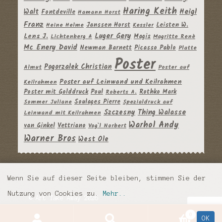
Haring Keith
Heigl
Walt
Fontdeville
Hamann Horst
Franz
Janssen Horst
Leisten W.
Heine Helme
Kessler
Luger Gery
Lens J.
Magis
Lichtenberg A
Magritte Renè
Mc Enery David
Newman Barnett
Picasso Pablo
Platte
Poster
Pogorzalek Christian
Almut
Poster auf
Poster auf Leinwand und Keilrahmen
Keilrahmen
Poster mit Golddruck
Poul
Rothko Mark
Roberts A.
Soulages Pierre
Sommer Juliane
Spezialdruck auf
Szczesny
Thing Walasse
Leinwand mit Keilrahmen
Warhol Andy
van Ginkel
Vettriano
Vog`l Norbert
Warner Bros
West Ole
Wenn Sie auf dieser Seite bleiben, stimmen Sie der
Nutzung von Cookies zu.
Mehr..
© Art Take Away 2026
Impressum
Datenschutz
AGB
0
OK