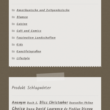
Amerikanische und Zeitgenössische
Blumen
Cuisine
Cult und Comics
Faszination Landschaften
Kids
Kunstfotografien
Lifestyle
Produkt Schlagwörter
Anonym
Bliss Christopher
Bach S.
Bourseiller Philipp
Choisy
David Laurence
Disney
Dana
de Piedöue