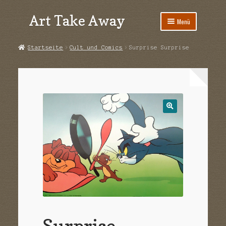
Art Take Away
Zur
Zum
Menü
Navigation
Inhalt
springen
springen
Start
Startseite
Cult und Comics
Surprise Surprise
AGB
Datenschutz
Echtheit von Bewertungen
Impressum
Kasse
Kontakt
Mein Konto
Surprise