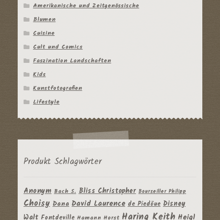
Amerikanische und Zeitgenössische
Blumen
Cuisine
Cult und Comics
Faszination Landschaften
Kids
Kunstfotografien
Lifestyle
Produkt Schlagwörter
Anonym
Bliss Christopher
Bach S.
Bourseiller Philipp
Choisy
David Laurence
Disney
Dana
de Piedöue
Haring Keith
Heigl
Walt
Fontdeville
Hamann Horst