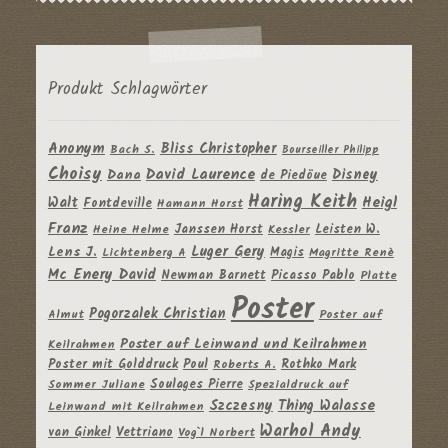
Produkt Schlagwörter
Anonym
Bliss Christopher
Bach S.
Bourseiller Philipp
Choisy
David Laurence
Disney
Dana
de Piedöue
Haring Keith
Heigl
Walt
Fontdeville
Hamann Horst
Franz
Janssen Horst
Leisten W.
Heine Helme
Kessler
Luger Gery
Lens J.
Magis
Lichtenberg A
Magritte Renè
Mc Enery David
Newman Barnett
Picasso Pablo
Platte
Poster
Pogorzalek Christian
Almut
Poster auf
Poster auf Leinwand und Keilrahmen
Keilrahmen
Poster mit Golddruck
Poul
Rothko Mark
Roberts A.
Soulages Pierre
Sommer Juliane
Spezialdruck auf
Szczesny
Thing Walasse
Leinwand mit Keilrahmen
Warhol Andy
van Ginkel
Vettriano
Vog`l Norbert