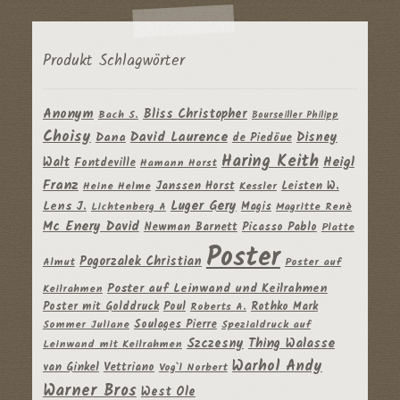
Produkt Schlagwörter
Anonym
Bliss Christopher
Bach S.
Bourseiller Philipp
Choisy
David Laurence
Disney
Dana
de Piedöue
Haring Keith
Heigl
Walt
Fontdeville
Hamann Horst
Franz
Janssen Horst
Leisten W.
Heine Helme
Kessler
Luger Gery
Lens J.
Magis
Lichtenberg A
Magritte Renè
Mc Enery David
Newman Barnett
Picasso Pablo
Platte
Poster
Pogorzalek Christian
Almut
Poster auf
Poster auf Leinwand und Keilrahmen
Keilrahmen
Poster mit Golddruck
Poul
Rothko Mark
Roberts A.
Soulages Pierre
Sommer Juliane
Spezialdruck auf
Szczesny
Thing Walasse
Leinwand mit Keilrahmen
Warhol Andy
van Ginkel
Vettriano
Vog`l Norbert
Warner Bros
West Ole