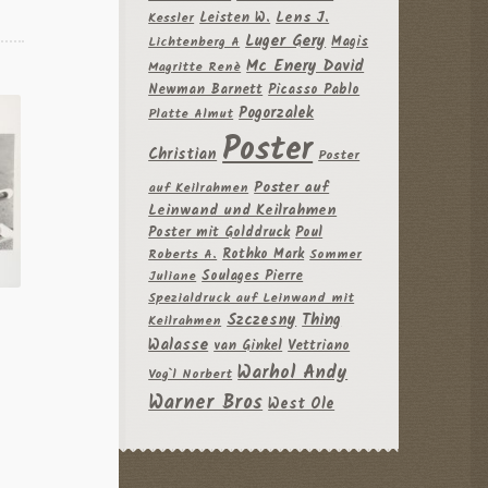
Leisten W.
Lens J.
Kessler
Luger Gery
Magis
Lichtenberg A
Mc Enery David
Magritte Renè
Newman Barnett
Picasso Pablo
Pogorzalek
Platte Almut
Poster
Christian
Poster
Poster auf
auf Keilrahmen
Leinwand und Keilrahmen
Poster mit Golddruck
Poul
Rothko Mark
Roberts A.
Sommer
Soulages Pierre
Juliane
Spezialdruck auf Leinwand mit
Szczesny
Thing
Keilrahmen
Walasse
van Ginkel
Vettriano
Warhol Andy
Vog`l Norbert
Warner Bros
West Ole