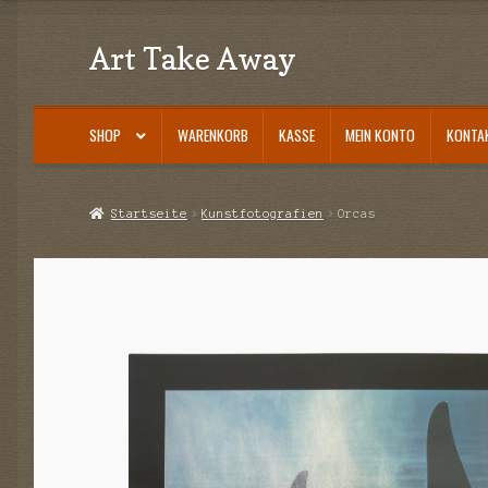
Art Take Away
Zur
Zum
Navigation
Inhalt
springen
springen
SHOP
WARENKORB
KASSE
MEIN KONTO
KONTA
Start
AGB
Datenschutz
Echtheit von Bewertungen
Impressum
Kasse
Kont
Startseite
Kunstfotografien
Orcas