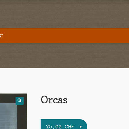
KT
akt
Mein Konto
Sample Page
Versandarten
Warenkorb
Widerrufsbelehrung
Zahlungsarte
Orcas
75,00
CHF