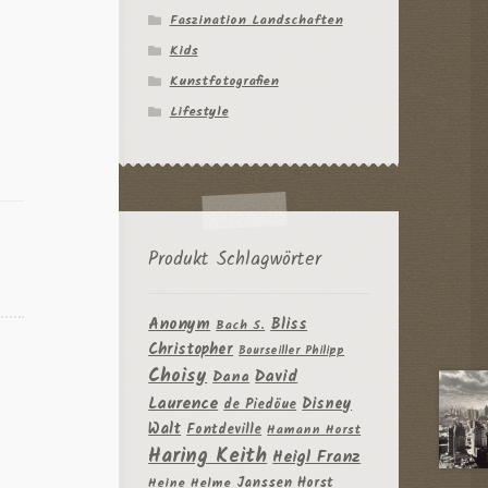
Faszination Landschaften
Kids
Kunstfotografien
Lifestyle
Produkt Schlagwörter
Anonym
Bliss
Bach S.
Christopher
Bourseiller Philipp
Choisy
David
Dana
Laurence
Disney
de Piedöue
Walt
Fontdeville
Hamann Horst
Haring Keith
Heigl Franz
Janssen Horst
Heine Helme