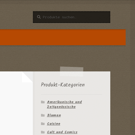
Suche
Suche
nach:
n
Produkt-Kategorien
Amerikanische und
Zeitgenössische
Blumen
Cuisine
Cult und Comics