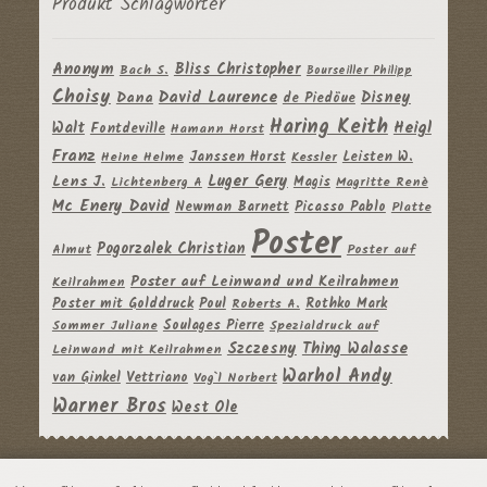
Produkt Schlagwörter
Anonym
Bliss Christopher
Bach S.
Bourseiller Philipp
Choisy
David Laurence
Disney
Dana
de Piedöue
Haring Keith
Heigl
Walt
Fontdeville
Hamann Horst
Franz
Janssen Horst
Leisten W.
Heine Helme
Kessler
Luger Gery
Lens J.
Magis
Lichtenberg A
Magritte Renè
Mc Enery David
Newman Barnett
Picasso Pablo
Platte
Poster
Pogorzalek Christian
Almut
Poster auf
Poster auf Leinwand und Keilrahmen
Keilrahmen
Poster mit Golddruck
Poul
Rothko Mark
Roberts A.
Soulages Pierre
Sommer Juliane
Spezialdruck auf
Szczesny
Thing Walasse
Leinwand mit Keilrahmen
Warhol Andy
van Ginkel
Vettriano
Vog`l Norbert
Warner Bros
West Ole