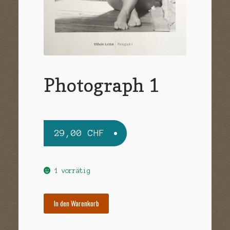
Sample Page
Versandarten
Warenkorb
Widerrufsbelehrung
Photograph 1
Zahlungsarten
29,00
CHF
1 vorrätig
In den Warenkorb