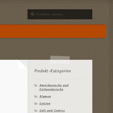
Suche
Suche
nach:
n
Produkt-Kategorien
Amerikanische und
Zeitgenössische
Blumen
Cuisine
Cult und Comics