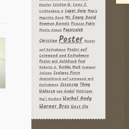
Leisten W.
Lens J.
Kessler
Luger Gery
Magis
Lichtenberg A
Mc Enery David
Magritte Renè
Newman Barnett
Picasso Pablo
Pogorzalek
Platte Almut
Poster
Christian
Poster
Poster auf
auf Keilrahmen
Leinwand und Keilrahmen
Poster mit Golddruck
Poul
Rothko Mark
Roberts A.
Sommer
Soulages Pierre
Juliane
Spezialdruck auf Leinwand mit
Szczesny
Thing
Keilrahmen
Walasse
van Ginkel
Vettriano
Warhol Andy
Vog`l Norbert
Warner Bros
West Ole