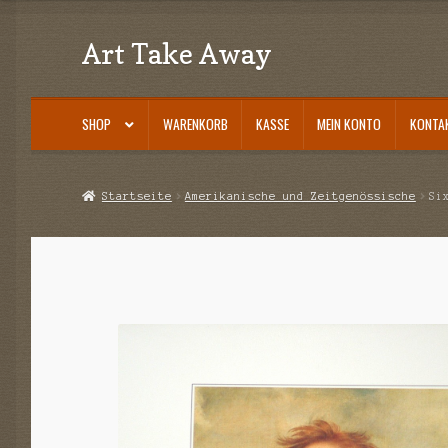
Art Take Away
Zur
Zum
Navigation
Inhalt
springen
springen
SHOP
WARENKORB
KASSE
MEIN KONTO
KONTA
Start
AGB
Datenschutz
Echtheit von Bewertungen
Impressum
Kasse
Kont
Startseite
Amerikanische und Zeitgenössische
Si