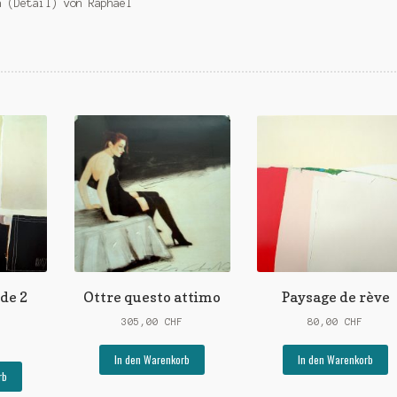
a (Detail) von Raphael
de 2
Ottre questo attimo
Paysage de rève
305,00
CHF
80,00
CHF
In den Warenkorb
In den Warenkorb
rb