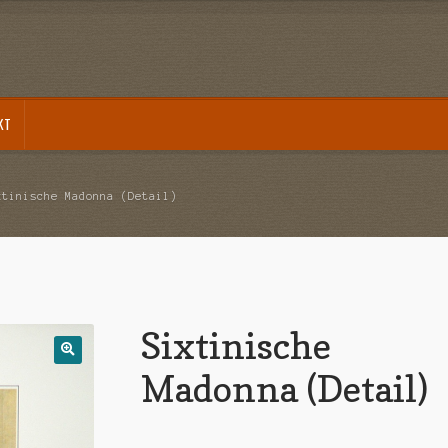
KT
akt
Mein Konto
Sample Page
Versandarten
Warenkorb
Widerrufsbelehrung
Zahlungsarte
xtinische Madonna (Detail)
Sixtinische
Madonna (Detail)