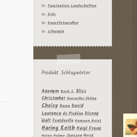
Faszination Landschaften
Kids
Kunstfotografien
Lifestyle
Produkt Schlagwörter
e
Anonym
Bliss
Bach S.
Christopher
Bourseiller Philipp
Choisy
David
Dana
Laurence
Disney
de Piedöue
Walt
Fontdeville
Hamann Horst
Haring Keith
Heigl Franz
Janssen Horst
Heine Helme